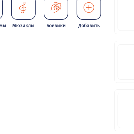
шня
ьмы
Мюзиклы
Боевики
Добавить