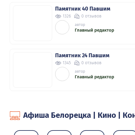
Памятник 40 Павшим
1326
0 отзывов
автор
Главный редактор
Памятник 24 Павшим
1345
0 отзывов
автор
Главный редактор
Памятник 12 Павшим
1436
0 отзывов
Афиша Белорецка | Кино | Ко
автор
Главный редактор