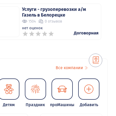
Услуги - грузоперевозки а/м
Газель в Белорецке
1504
0 отзывов
нет оценок
Договорная
Услуги - ассенизатор в Белорецке
2426
0 отзывов
Все компании
нет оценок
Договорная
Детям
Праздник
проМашины
Добавить