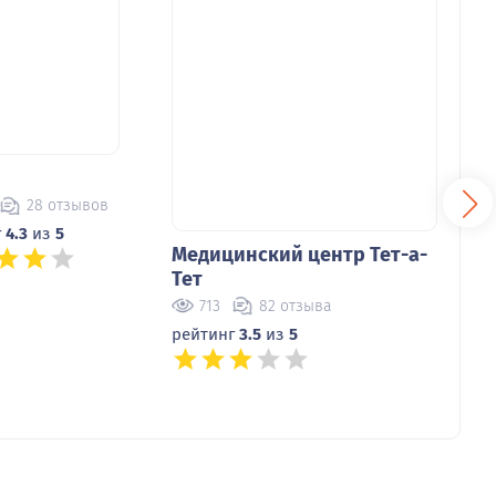
Медицинский центр Тет-а-
Адми
Тет
Бело
8 отзывов
713
82 отзыва
14
з
5
рейтинг
3.5
из
5
рейт