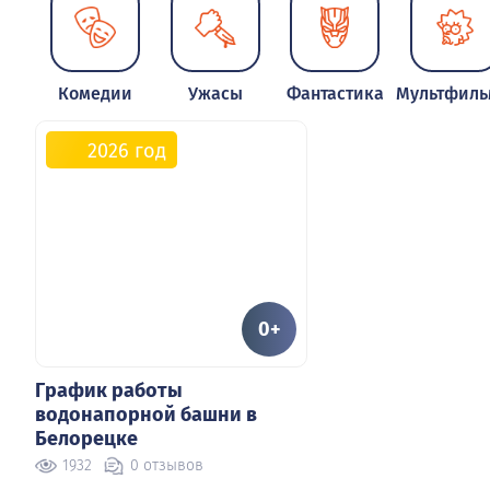
Белорецкая водонапорная ба
2747
100 отзывов
Комедии
Ужасы
Фантастика
Мультфил
автор
Главный редактор
2026 год
Памятник Ивану Борисовичу
Твёрдышеву
2390
0 отзывов
автор
Главный редактор