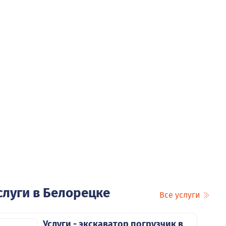
"
"
"
"
ейни "Dark side"
АДРЕ С «МЕТАЛЛУРГОМ»
слуги в Белорецке
Все услуги