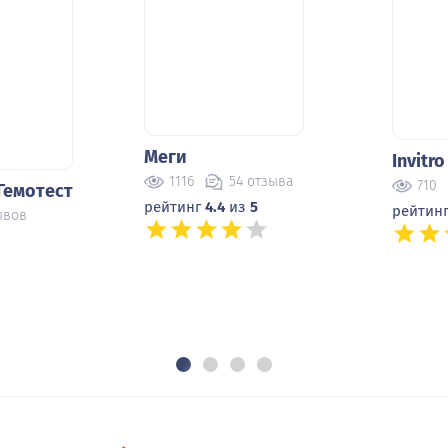
мотест
Меги
Invitro
в
1116
54 отзыва
710
2
рейтинг
4.4
из
5
рейтинг
4.3
и