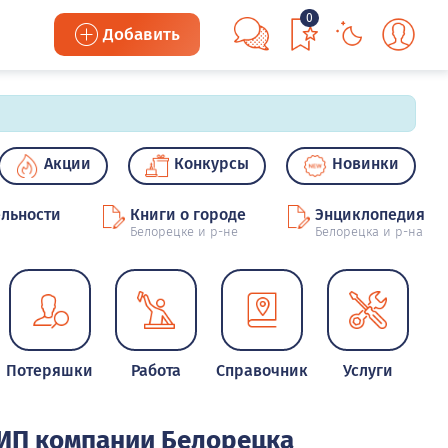
0
Добавить
Акции
Конкурсы
Новинки
льности
Книги о городе
Энциклопедия
Белорецке и р-не
Белорецка и р-на
Потеряшки
Работа
Справочник
Услуги
ИП компании Белорецка