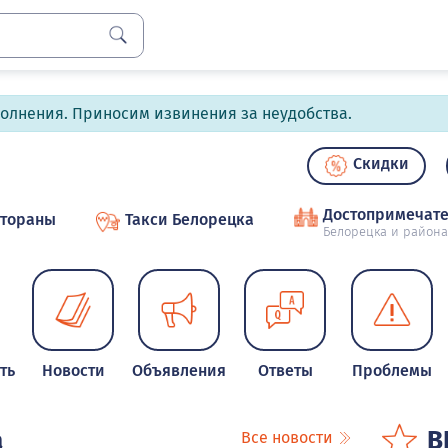
полнения. Приносим извинения за неудобства.
Скидки
Достопримечате
стораны
Такси Белорецка
Белорецка и района
ть
Новости
Объявления
Ответы
Проблемы
а
В
Все новости