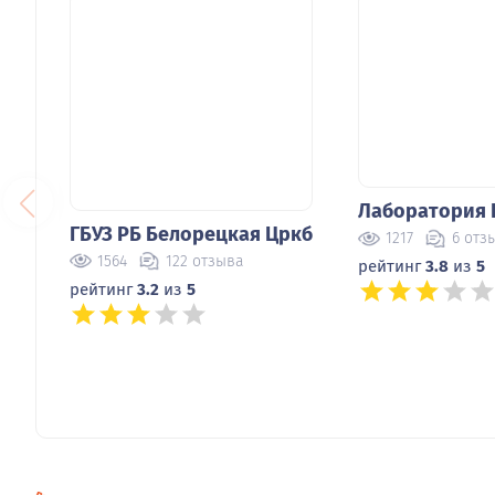
ГБУЗ РБ Белорецкая Цркб
Лаборатория Ге
1564
122 отзыва
1217
6 отзыво
рейтинг
3.2
из
5
рейтинг
3.8
из
5