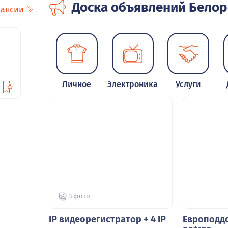
Доска объявлений Бело
кансии
Личное
Электроника
Услуги
3 фото
IP видеорегистратор + 4 IP
Европодд