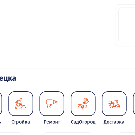
ецка
ь
Стройка
Ремонт
СадОгород
Доставка